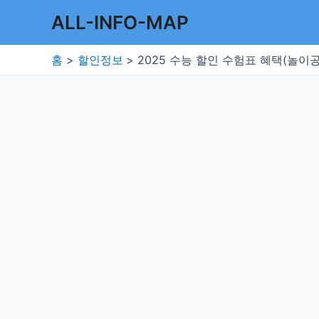
콘
ALL-INFO-MAP
텐
츠
홈
할인정보
2025 수능 할인 수험표 혜택(놀이공
로
건
너
뛰
기