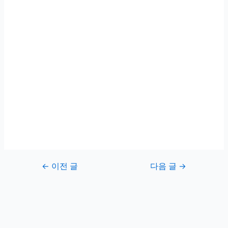
글
←
이전 글
다음 글
→
탐
색