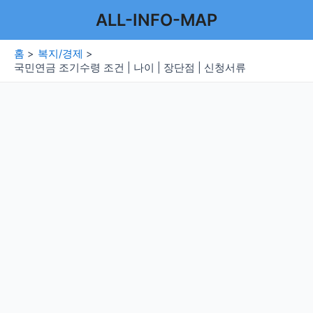
콘
ALL-INFO-MAP
텐
츠
홈
복지/경제
로
국민연금 조기수령 조건 | 나이 | 장단점 | 신청서류
건
너
뛰
기